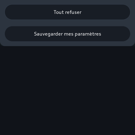
Tout refuser
Sauvegarder mes paramètres
Obtenir une offre
Audi, sans
compromis.
Plus de 900 km
d'autonomie